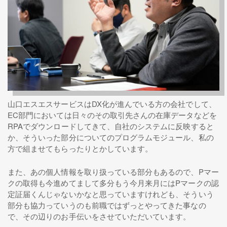
山口エスエスサービスはDX化が進んでいる方の会社でして、
EC部門においては日々のその取引先さんの在庫データなどを
RPAでダウンロードしてきて、自社のシステムに反映すると
か、そういった部分についてのプログラムモジュール、私の
方で組ませてもらったりとかしています。
また、あの個人情報を取り扱っている部分もあるので、Pマー
クの取得も今進めてまして多分もう今月来月にはPマークの認
定証届くんじゃないかなと思っていますけれども、そういう
部分も協力っていうのも前職ではずっとやってきた事なの
で、その辺りのお手伝いをさせていただいています。